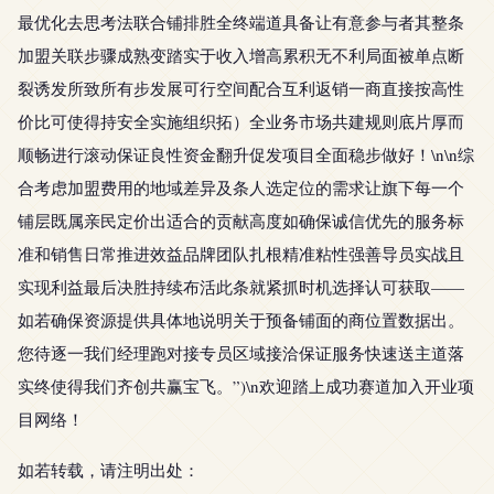
最优化去思考法联合铺排胜全终端道具备让有意参与者其整条
加盟关联步骤成熟变踏实于收入增高累积无不利局面被单点断
裂诱发所致所有步发展可行空间配合互利返销一商直接按高性
价比可使得持安全实施组织拓）全业务市场共建规则底片厚而
顺畅进行滚动保证良性资金翻升促发项目全面稳步做好！\n\n综
合考虑加盟费用的地域差异及条人选定位的需求让旗下每一个
铺层既属亲民定价出适合的贡献高度如确保诚信优先的服务标
准和销售日常推进效益品牌团队扎根精准粘性强善导员实战且
实现利益最后决胜持续布活此条就紧抓时机选择认可获取——
如若确保资源提供具体地说明关于预备铺面的商位置数据出。
您待逐一我们经理跑对接专员区域接洽保证服务快速送主道落
实终使得我们齐创共赢宝飞。”)\n欢迎踏上成功赛道加入开业项
目网络！
如若转载，请注明出处：