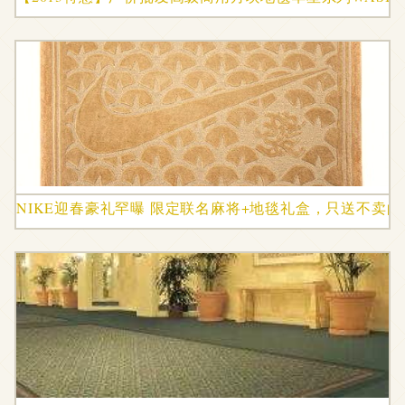
NIKE迎春豪礼罕曝 限定联名麻将+地毯礼盒，只送不卖