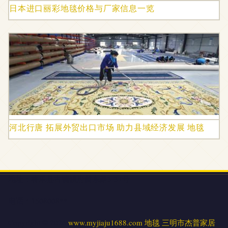
日本进口丽彩地毯价格与厂家信息一览
河北行唐 拓展外贸出口市场 助力县域经济发展 地毯
地址：将乐县古镛镇府前东路3-37号
电话：1508008**
Copyright © 2026
www.myjiaju1688.com
地毯
三明市杰普家居