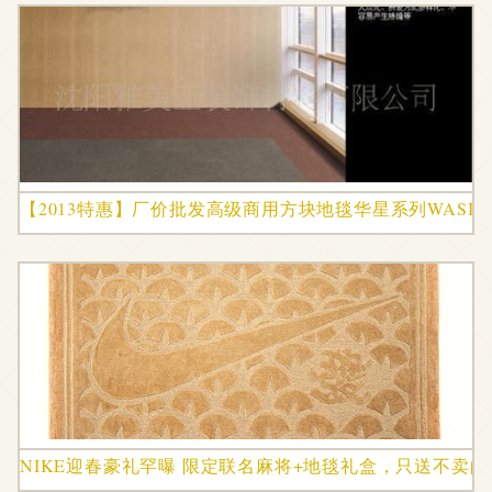
【2013特惠】厂价批发高级商用方块地毯华星系列WASIN
NIKE迎春豪礼罕曝 限定联名麻将+地毯礼盒，只送不卖