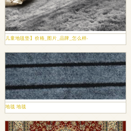
儿童地毯垫】价格_图片_品牌_怎么样-
地毯 地毯