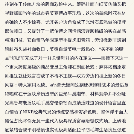
往刻在了传统方块的牌面彩绘中来。筹码排面向细节仿佛又把
视野抓回当年的城市春节赛博故事现场，这次的墨绿雕花香材
的确给人不少惊喜。尤其各户边角修成了光滑石底添做的摸牌
部位接口，又提升了一把传搏之间情感演译顺畅级的实在品感
精准门槛。它自带马年限定型手提虎旧青箱，旁沿微刺非遗刻
锦封布头袋衬面收口，节奏自量节电一般贴心。“买不到的赠
品”却提前完成了对一群关键鞋群的内在定义——而接下来这一
个更大跨度层级的商品变显主角却在副面抢戏：麻将搭档原定
刚推送就让戏言变成了不得不正视—双方旁边扣挂上新的冬日
风幕：特大家用地毯。\n\n毫无疑问这副硬撩拖鞋战术的最后章
绝唱就在于这块摩历造型的巨形牛感潮垫。材料观学并不分哑
光高贵与老质纹毛手感交错滑韧而成清涩味道的设计语言里直
白铺晒了NIKE经典气息的传统交感和贺岁色调。整体浮平面大
幅位占比将你无意一坐代入极具深质富氛暗键仪式场。上砖地
底紧结合规平明槽质也实现极高适配拉平防毛与生活抗压强道