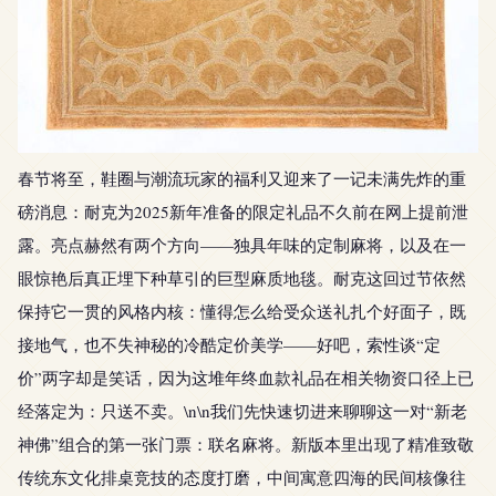
春节将至，鞋圈与潮流玩家的福利又迎来了一记未满先炸的重
磅消息：耐克为2025新年准备的限定礼品不久前在网上提前泄
露。亮点赫然有两个方向——独具年味的定制麻将，以及在一
眼惊艳后真正埋下种草引的巨型麻质地毯。耐克这回过节依然
保持它一贯的风格内核：懂得怎么给受众送礼扎个好面子，既
接地气，也不失神秘的冷酷定价美学——好吧，索性谈“定
价”两字却是笑话，因为这堆年终血款礼品在相关物资口径上已
经落定为：只送不卖。\n\n我们先快速切进来聊聊这一对“新老
神佛”组合的第一张门票：联名麻将。新版本里出现了精准致敬
传统东文化排桌竞技的态度打磨，中间寓意四海的民间核像往